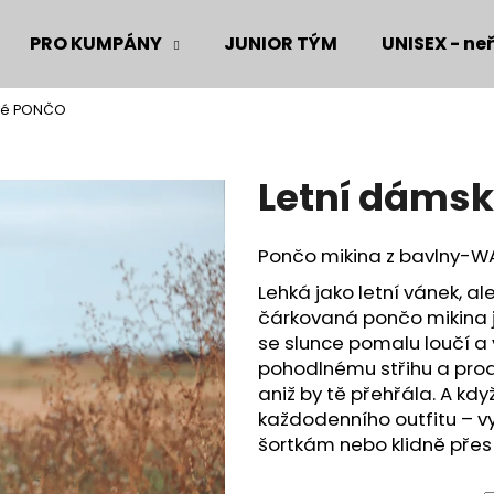
PRO KUMPÁNY
JUNIOR TÝM
UNISEX - neř
ké PONČO
Co potřebujete najít?
Letní dáms
HLEDAT
Pončo mikina z bavlny-W
Lehká jako letní vánek, a
Doporučujeme
čárkovaná pončo mikina j
se slunce pomalu loučí a 
pohodlnému střihu a prod
aniž by tě přehřála. A kdy
každodenního outfitu – v
šortkám nebo klidně přes le