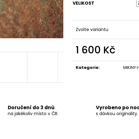
DÁMSKÉ CROP TOP TRIKO MÁM NERVY
DÁMSKÁ MIKINA 
VELIKOST
390 Kč
1 750 Kč
Zvolte variantu
1 600 Kč
Měrná
cena:
Kategorie
:
MIKINY
Doručení do 3 dnů
Vyrobeno po no
na jakékoliv místo v ČR.
s dávkou originality.