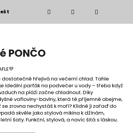
Hledat
Přihlášení
Nákupní
eš to!
DOPLŇKY - dolaď to!
POSKLÁDEJ SI
košík
ké PONČO
AFLE💜
le dostatečně hřejivá na večerní chlad. Tahle
e ideální parťák na podvečer u vody – třeba když
vzduch na pláži začne chladnout. Díky
yšné vafloviny-bavlny, která tě příjemně obejme,
ž se zrovna nechystáš k moři? Klidně ji zařaď do
ypadá skvěle jako stylová mikina k džínám,
Následující
tní šaty. Funkční, stylová, a navíc šitá s láskou.