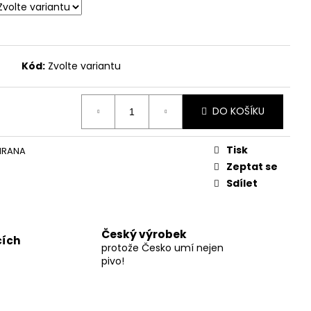
- RŮŽE SNOVÁ
Kód:
Zvolte variantu
DO KOŠÍKU
Tisk
 HRANA
Zeptat se
Sdílet
Český výrobek
cích
protože Česko umí nejen
pivo!