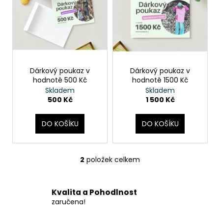
č
o
p
u
d
i
j
u
s
e
k
m
p
t
e
r
ů
o
Dárkový poukaz v
Dárkový poukaz v
hodnotě 500 Kč
hodnotě 1500 Kč
d
DÁMSKÉ
Skladem
Skladem
LETNÍ
u
500 Kč
1 500 Kč
ŠATY
k
-
ŠMRNC
t
DO KOŠÍKU
DO KOŠÍKU
1
ů
250
Kč
2
položek celkem
O
v
l
Kvalita a Pohodlnost
á
zaručena!
d
a