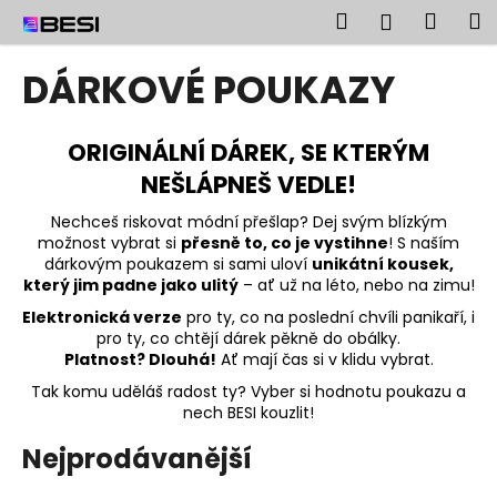
K
Přejít
Hledat
Náku
M
Přihlášen
na
o
obsah
Zpět
Zpět
košík
š
DÁRKOVÉ POUKAZY
í
C
k
o
ORIGINÁLNÍ DÁREK, SE KTERÝM
p
NEŠLÁPNEŠ VEDLE!
o
Nechceš riskovat módní přešlap? Dej svým blízkým
t
možnost vybrat si
přesně to, co je vystihne
! S naším
ř
dárkovým poukazem si sami uloví
unikátní kousek,
který jim padne jako ulitý
– ať už na léto, nebo na zimu!
e
b
Elektronická verze
pro ty, co na poslední chvíli panikaří, i
pro ty, co chtějí dárek pěkně do obálky.
u
Platnost? Dlouhá!
Ať mají čas si v klidu vybrat.
j
Tak komu uděláš radost ty? Vyber si hodnotu poukazu a
e
nech BESI kouzlit!
t
Nejprodávanější
e
n