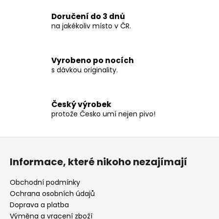
c
Doručení do 3 dnů
í
na jakékoliv místo v ČR.
p
r
v
Vyrobeno po nocích
k
s dávkou originality.
y
v
ý
p
Český výrobek
protože Česko umí nejen pivo!
i
s
u
Z
á
Informace, které nikoho nezajímají
p
a
Obchodní podmínky
t
Ochrana osobních údajů
í
Doprava a platba
Výměna a vracení zboží