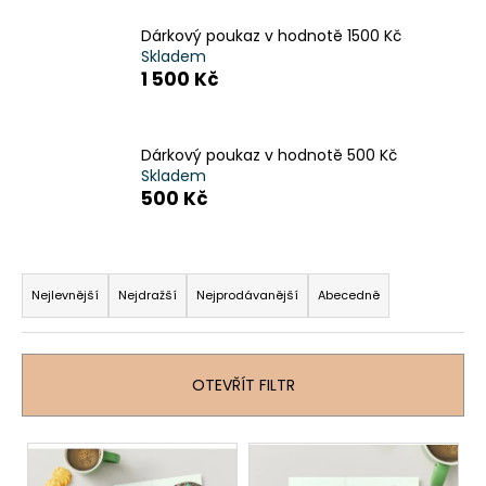
a
Dárkový poukaz v hodnotě 1500 Kč
j
Skladem
1 500 Kč
í
t
?
Dárkový poukaz v hodnotě 500 Kč
Skladem
500 Kč
HLEDAT
Ř
a
Nejlevnější
Nejdražší
Nejprodávanější
Abecedně
z
D
e
o
n
OTEVŘÍT FILTR
p
í
o
p
r
V
u
r
ý